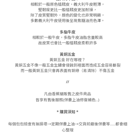
相較於一般原色植鞣皮，義大利牛皮輕薄，
堅韌度更比一般植鞣皮更加耐操，
除了皮質堅韌外，顏色的變化也非常明顯，
多數義大利牛皮使用後呈現焦糖油亮色澤。
多脂牛皮
相較於一般牛皮，多脂牛皮油脂含量較高
故皮質也會比一般植鞣皮柔軟許多
黃銅五金
黃銅五金 好在哪裡？
黃銅五金不像一般五金生鏽會侵蝕到裡面而造成五金容易斷裂
而一般黃銅五金只會再表面有銅綠（易清除）不傷五金
//
凡由香蕉貓販售之皮件商品
皆享有售後服務(保養上油修復補色...)
* 購買須知 *
每個包包檢查有無損壞→定期保養上油→交貨前最後保養等......都會細
心整理