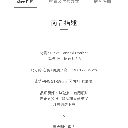
商品描述
送貨及付款方式
顧客評價
商品描述
材質 : Glove Tanned Leather
產地 : Made in U.S.A
尺寸約 底長 / 底寬 / 高 ：19
/ 17 / 35 cm
背帶長度61-69cm 可再打洞調整
品項良好、
無破損、
有用痕跡
需要更多照片請私訊香蕉貓IG
介意請勿下單
//
義大利牛皮？