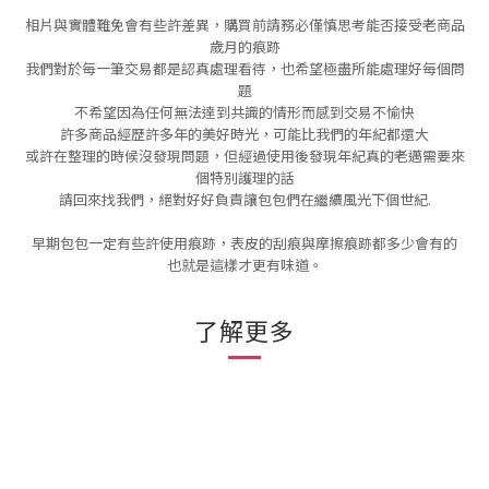
相片與實體難免會有些許差異，購買前請務必僅慎思考能否接受老商品
歲月的痕跡
我們對於每一筆交易都是認真處理看待，也希望極盡所能處理好每個問
題
不希望因為任何無法達到共識的情形而感到交易不愉快
許多商品經歷許多年的美好時光，可能比我們的年紀都還大
或許在整理的時候沒發現問題，但經過使用後發現年紀真的老邁需要來
個特別護理的話
請回來找我們，絕對好好負責讓包包們在繼續風光下個世紀.
早期包包一定有些許使用痕跡，表皮的刮痕與摩擦痕跡都多少會有的
也就是這樣才更有味道。
了解更多