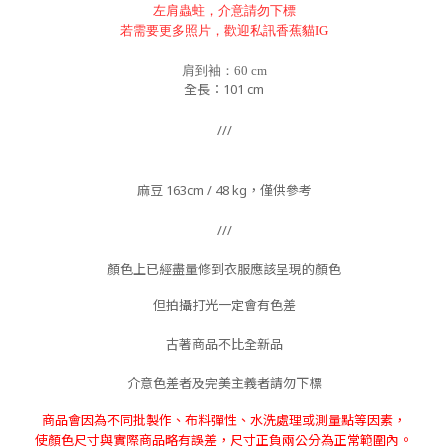
左肩蟲蛀，介意請勿下標
若需要更多照片，歡迎私訊香蕉貓IG
肩到袖：60 cm
全長：101
cm
///
麻豆 163cm / 48 kg，僅供參考
///
顏色上已經盡量修到衣服應該呈現的顏色
但拍攝打光一定會有色差
古著商品不比全新品
介意色差者及完美主義者請勿下標
商品會因為不同批製作、布料彈性、水洗處理或測量點等因素，
。
使顏色尺寸與實際商品略有誤差，尺寸正負兩公分為正常範圍內