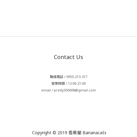
Contact Us
聯絡電話 / 0955-213-317
營業時間 / 12:00-21:00
email / pretty050008@gmail.com
Copyright © 2019 香蕉貓 Bananacats