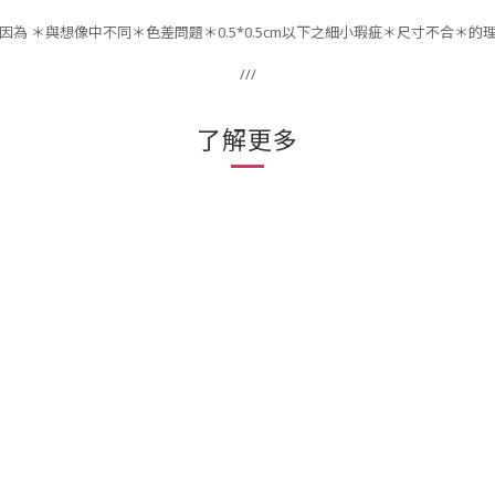
因為 ＊與想像中不同＊色差問題＊0.5*0.5cm以下之細小瑕疵＊尺寸不合＊的
///
了解更多