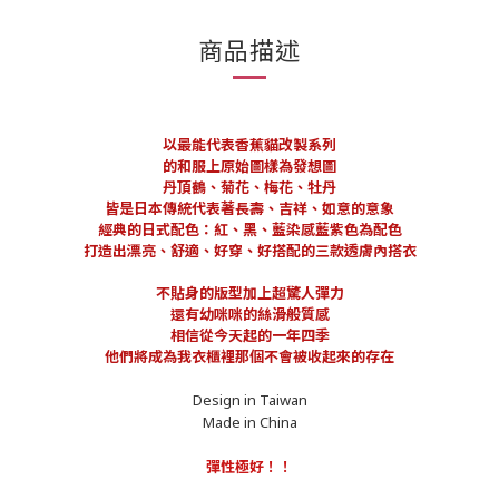
商品描述
以最能代表香蕉貓改製系列
的和服上原始圖樣為發想圖
丹頂鶴、菊花、梅花、牡丹
皆是日本傳統代表著長壽、吉祥、如意的意象
經典的日式配色：紅、黑、藍染感藍紫色為配色
打造出漂亮、舒適、好穿、好搭配的三款透膚內搭衣
不貼身的版型加上超驚人彈力
還有幼咪咪的絲滑般質感
相信從今天起的一年四季
他們將成為我衣櫃裡那個不會被收起來的存在
Design in Taiwan
Made in China
彈性極好！！