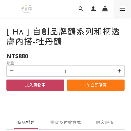
[ Hʌ ] 自創品牌鶴系列和柄透
膚內搭-牡丹鶴
NT$880
數量
加入購物車
立即購買
商品描述
送貨及付款方式
顧客評價