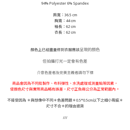
94% Polyester 6% Spandex
肩寬：36.5 cm
胸寬：44 cm
袖長：62 cm
衣長：62 cm
呈現的顏色
顏色上已經盡量修到衣服應該
但拍攝打光一定會有色差
介意色差者及完美主義者請勿下標
商品會因為不同批製作、布料彈性、水洗處理或測量點等因素，
。
使顏色尺寸與實際商品略有誤差，尺寸正負兩公分為正常範圍內
不接受因為 ＊與想像中不同＊色差問題＊0.5*0.5cm以下之細小瑕疵＊
尺寸不合＊的理由退貨
///