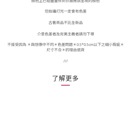
顏色上已經盡量修到衣服應該呈現的顏色
但拍攝打光一定會有色差
古著商品不比全新品
介意色差者及完美主義者請勿下標
不接受因為 ＊與想像中不同＊色差問題＊0.5*0.5cm以下之細小瑕疵＊
尺寸不合＊的理由退貨
///
了解更多