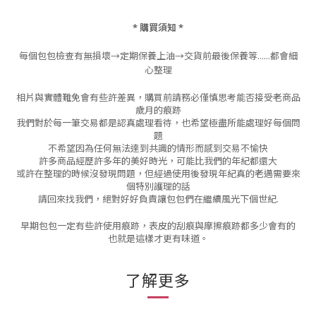
* 購買須知 *
每個包包檢查有無損壞→定期保養上油→交貨前最後保養等......都會細
心整理
相片與實體難免會有些許差異，購買前請務必僅慎思考能否接受老商品
歲月的痕跡
我們對於每一筆交易都是認真處理看待，也希望極盡所能處理好每個問
題
不希望因為任何無法達到共識的情形而感到交易不愉快
許多商品經歷許多年的美好時光，可能比我們的年紀都還大
或許在整理的時候沒發現問題，但經過使用後發現年紀真的老邁需要來
個特別護理的話
請回來找我們，絕對好好負責讓包包們在繼續風光下個世紀.
早期包包一定有些許使用痕跡，表皮的刮痕與摩擦痕跡都多少會有的
也就是這樣才更有味道。
了解更多