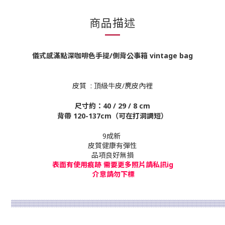
商品描述
儀式感滿點深咖啡色手提/側背公事箱 vintage bag
皮質 : 頂級牛皮/麂皮內裡
尺寸約：40 / 29
/ 8 cm
背帶 120-137cm（可在打洞調短）
9成新
皮質健康有彈性
品項良好無損
表面有使用痕跡 需要更多照片請私訊ig
介意請勿下標
▒
▒
▒
▒
▒
▒
▒
▒
▒
▒
▒
▒
▒
▒
▒
▒
▒
▒
▒
▒
▒
▒
▒
▒
▒
▒
▒
▒
▒
▒
▒
▒
▒
▒
▒
▒
▒
▒
▒
▒
▒
▒
▒
▒
▒
▒
▒