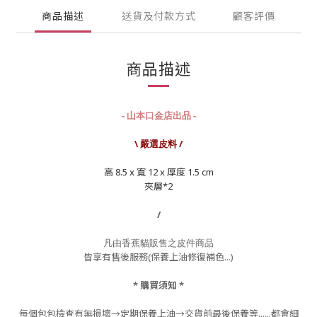
商品描述
送貨及付款方式
顧客評價
商品描述
- 山本口金店出品 -
\ 嚴選皮料 /
高 8.5 x 寬 12 x 厚度 1.5 cm
夾層*2
/
凡由香蕉貓販售之皮件商品
皆享有售後服務(保養上油修復補色...)
* 購買須知 *
每個包包檢查有無損壞→定期保養上油→交貨前最後保養等......都會細