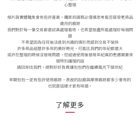
心整理
相片與實體難免會有些許差異，購買前請務必僅慎思考能否接受老商品
歲月的痕跡
我們對於每一筆交易都是認真處理看待，也希望極盡所能處理好每個問
題
不希望因為任何無法達到共識的情形而感到交易不愉快
許多商品經歷許多年的美好時光，可能比我們的年紀都還大
或許在整理的時候沒發現問題，但經過使用後發現年紀真的老邁需要來
個特別護理的話
請回來找我們，絕對好好負責讓包包們在繼續風光下個世紀.
早期包包一定有些許使用痕跡，表皮的刮痕與摩擦痕跡都多少會有的
也就是這樣才更有味道。
了解更多