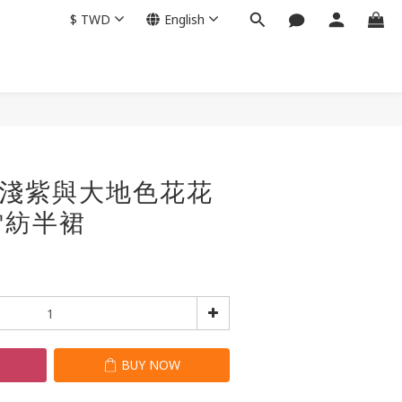
$
TWD
English
BUY NOW
 - 淺紫與大地色花花
雪紡半裙
T
BUY NOW