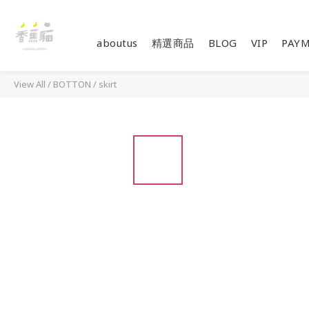
aboutus
精選商品
BLOG
VIP
PAY
View All
/
BOTTON
/
skirt