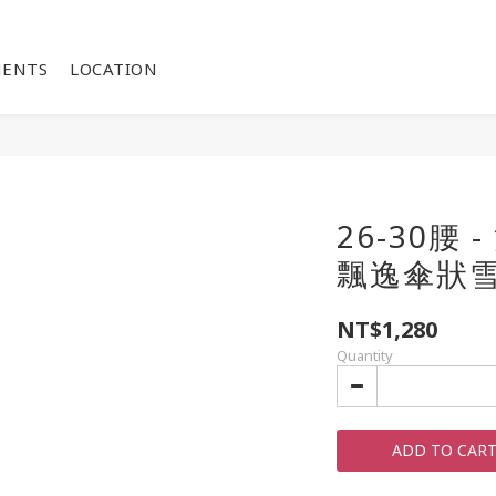
MENTS
LOCATION
26-30腰
飄逸傘狀
NT$1,280
Quantity
ADD TO CAR