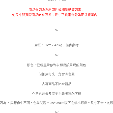
商品會因為布料彈性或測量點等因素，
。
使尺寸與實際商品略有誤差，尺寸正負兩公分為正常範圍內
///
麻豆 153cm / 42 kg，僅供參考
///
顏色上已經盡量修到衣服應該呈現的顏色
但拍攝打光一定會有色差
古著商品不比全新品
介意色差者及完美主義者請勿下標
因為 ＊與想像中不同＊色差問題＊0.5*0.5cm以下之細小瑕疵＊尺寸不合＊的
///