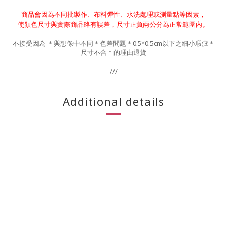
商品會因為不同批製作、布料彈性、水洗處理或測量點等因素，
。
使顏色尺寸與實際商品略有誤差，尺寸正負兩公分為正常範圍內
不接受因為 ＊與想像中不同＊色差問題＊0.5*0.5cm以下之細小瑕疵＊
尺寸不合＊的理由退貨
///
Additional details