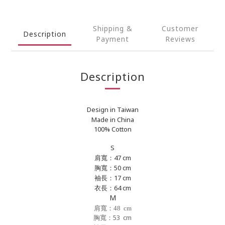
Shipping &
Customer
Description
Payment
Reviews
Description
Design in Taiwan
Made in China
100% Cotton
S
肩寬：47 cm
胸寬：50 cm
袖長：17 cm
衣長：64 cm
M
肩寬：48 cm
胸寬
：53 cm