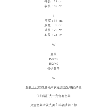
袖長：19 cm
衣長：69 cm
L
肩寬：53 cm
胸寬
：58 cm
袖長：20 cm
衣長：73 cm
///
麻豆
158/50
152
/40
僅供參考
///
顏色上已經盡量修到衣服應該呈現的顏色
但拍攝打光一定會有色差
介意色差者及完美主義者請勿下標