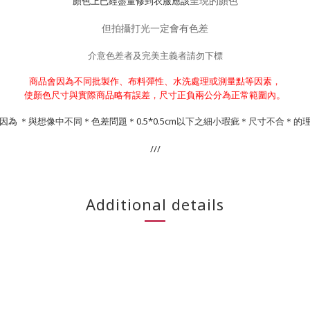
呈現的顏色
顏色上已經盡量修到衣服應該
但拍攝打光一定會有色差
介意色差者及完美主義者請勿下標
商品會因為不同批製作、布料彈性、水洗處理或測量點等因素，
。
使顏色尺寸與實際商品略有誤差，尺寸正負兩公分為正常範圍內
因為 ＊與想像中不同＊色差問題＊0.5*0.5cm以下之細小瑕疵＊尺寸不合＊的
///
Additional details