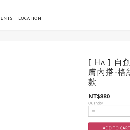
MENTS
LOCATION
[ Hʌ ]
膚內搭-格
款
NT$880
Quantity
ADD TO CAR