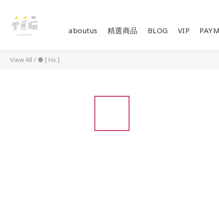
aboutus
精選商品
BLOG
VIP
PAY
View All
/
● [ Hʌ ]