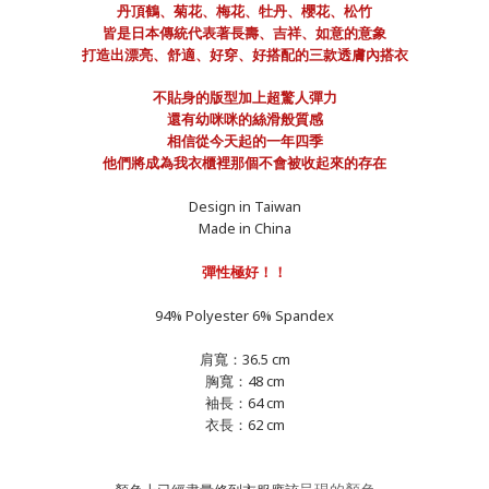
丹頂鶴、菊花、梅花、牡丹、櫻花、松竹
皆是日本傳統代表著長壽、吉祥、如意的意象
打造出漂亮、舒適、好穿、好搭配的三款透膚內搭衣
不貼身的版型加上超驚人彈力
還有幼咪咪的絲滑般質感
相信從今天起的一年四季
他們將成為我衣櫃裡那個不會被收起來的存在
Design in Taiwan
Made in China
彈性極好！！
94% Polyester 6% Spandex
肩寬：36.5 cm
胸寬：48 cm
袖長：64 cm
衣長：62 cm