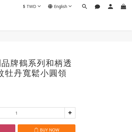
$
TWD
English
BUY NOW
 自創品牌鶴系列和柄透
紋牡丹寬鬆小圓領
T
BUY NOW