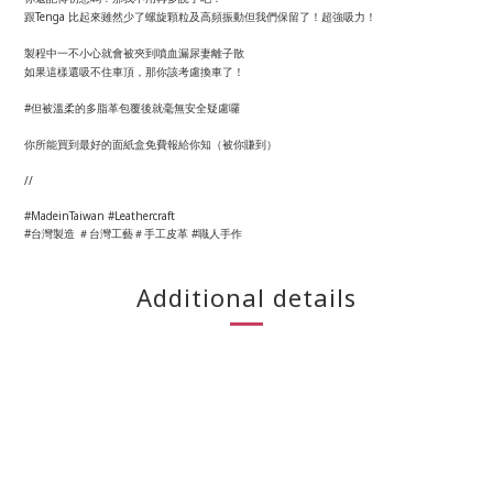
跟Tenga 比起來雖然少了螺旋顆粒及高頻振動但我們保留了！超強吸力！
製程中一不小心就會被夾到噴血漏尿妻離子散
如果這樣還吸不住車頂，那你該考慮換車了！
#但被溫柔的多脂革包覆後就毫無安全疑慮囉
你所能買到最好的面紙盒免費報給你知（被你賺到）
//
#MadeinTaiwan #Leathercraft
#台灣製造 ＃台灣工藝＃手工皮革 #職人手作
Additional details