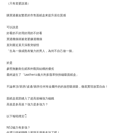
（只有老婆說過）
購買過量如繁星的市售面紙盒來提升居住質感
可以說是
好看的不好用好用的不好看
買過幾個就被老婆嫌過幾個
直到最近某天深夜突頓悟
「生為一個成熟有魅力的男人，為何不自己做一個」
於是
參照無數衛生紙和外觀與結構的優劣
最終誕生了「Leatheriz義大利多脂革快拆磁吸面紙盒」
不論車頂/廚房/桌邊/廁所任何有金屬件的的放想吸就吸，徹底實現放置自由！
面紙盒底部縫入了超高規極強力磁鐵
高規是多高規？強力是多強力？
以下報吼哩災👇
N52磁力有多強？
你還記得初戀嗎？那我不用再多說了吧！