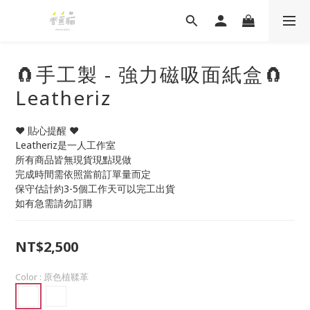
🧲手工製 - 強力磁吸面紙盒🧲
Leatheriz
❤️ 貼心提醒 ❤️
Leatheriz是一人工作室
所有商品皆無現貨現點現做
完成時間需依照當前訂單量而定
保守估計約3-5個工作天可以完工出貨
如有急需請勿訂購
NT$2,500
Color
: 原色植鞣革